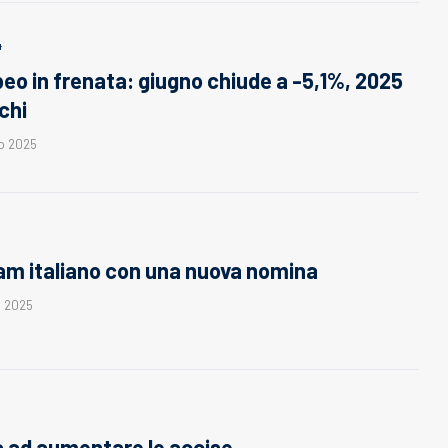
4
eo in frenata: giugno chiude a -5,1%, 2025
ochi
o 2025
eam italiano con una nuova nomina
o 2025
 ad aumentare le accise