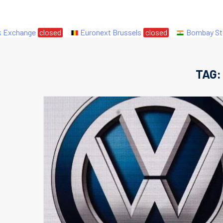
xchange
closed
Euronext Brussels
closed
Bombay Stock
TAG