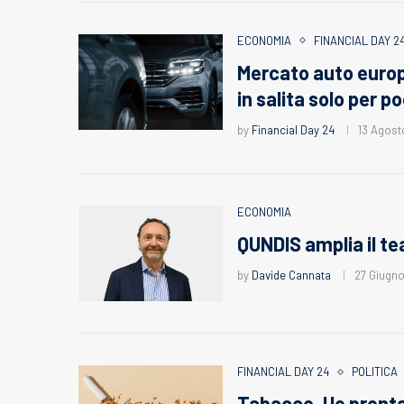
ECONOMIA
FINANCIAL DAY 2
Mercato auto europ
in salita solo per p
by
Financial Day 24
13 Agost
ECONOMIA
QUNDIS amplia il t
by
Davide Cannata
27 Giugn
FINANCIAL DAY 24
POLITICA
Tabacco, Ue pronta