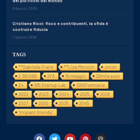
dei più ricchi del mondo
8 Agosto 2026
Cristiano Ricci: fisco e contribuenti, la sfida è
costruire fiducia
7 Agosto 2026
TAGS
**Gabriella Fraire
**Lisa Mervich
.onion
2.381.586
2FA
15 maggio
20mila euro
24
105 Startup Lab
1000Farmacie
2022
2023
2024
2025
2026
2027
2030
2035
2045
“migrant friendly”