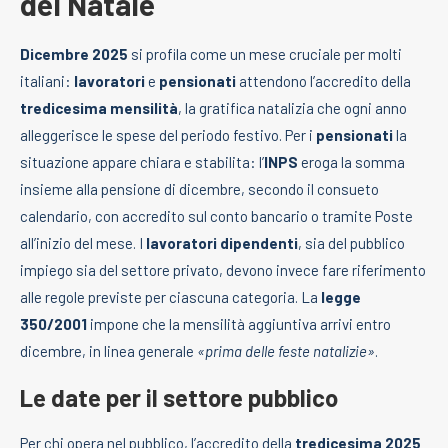
del Natale
Dicembre 2025
si profila come un mese cruciale per molti
italiani:
lavoratori
e
pensionati
attendono l’accredito della
tredicesima mensilità
, la gratifica natalizia che ogni anno
alleggerisce le spese del periodo festivo. Per i
pensionati
la
situazione appare chiara e stabilita: l’
INPS
eroga la somma
insieme alla pensione di dicembre, secondo il consueto
calendario, con accredito sul conto bancario o tramite Poste
all’inizio del mese. I
lavoratori dipendenti
, sia del pubblico
impiego sia del settore privato, devono invece fare riferimento
alle regole previste per ciascuna categoria. La
legge
350/2001
impone che la mensilità aggiuntiva arrivi entro
dicembre, in linea generale
«prima delle feste natalizie»
.
Le date per il settore pubblico
Per chi opera nel pubblico, l’accredito della
tredicesima 2025